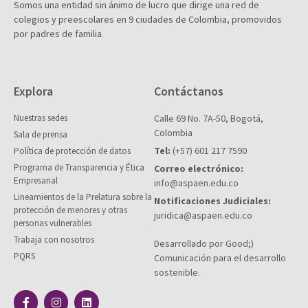
Somos una entidad sin ánimo de lucro que dirige una red de
colegios y preescolares en 9 ciudades de Colombia, promovidos
por padres de familia.
Explora
Contáctanos
Nuestras sedes
Calle 69 No. 7A-50, Bogotá,
Colombia
Sala de prensa
Tel:
(+57) 601 217 7590
Política de protección de datos
Programa de Transparencia y Ética
Correo electrónico:
Empresarial
info@aspaen.edu.co
Lineamientos de la Prelatura sobre la
Notificaciones Judiciales:
protección de menores y otras
juridica@aspaen.edu.co
personas vulnerables
Trabaja con nosotros
Desarrollado por Good;)
PQRS
Comunicación para el desarrollo
sostenible.