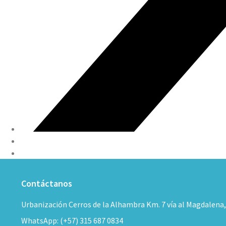
Contáctanos
Urbanización Cerros de la Alhambra Km. 7 vía al Magdalena
WhatsApp: (+57) 315 687 0834