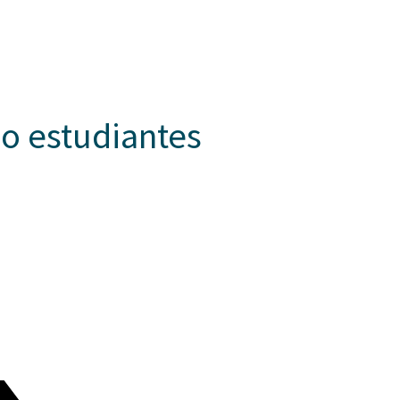
Somos Aspaen
Nuestra Red
Admision
EZOS
PROYECTO EDUCATIVO
LO QUE NOS INSPIRA
COMUNI
ño estudiantes