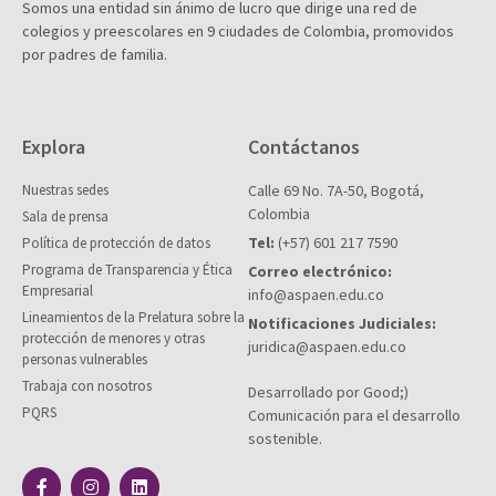
Somos una entidad sin ánimo de lucro que dirige una red de
colegios y preescolares en 9 ciudades de Colombia, promovidos
por padres de familia.
Explora
Contáctanos
Nuestras sedes
Calle 69 No. 7A-50, Bogotá,
Colombia
Sala de prensa
Tel:
(+57) 601 217 7590
Política de protección de datos
Programa de Transparencia y Ética
Correo electrónico:
Empresarial
info@aspaen.edu.co
Lineamientos de la Prelatura sobre la
Notificaciones Judiciales:
protección de menores y otras
juridica@aspaen.edu.co
personas vulnerables
Trabaja con nosotros
Desarrollado por Good;)
PQRS
Comunicación para el desarrollo
sostenible.