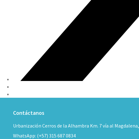
Contáctanos
Urbanización Cerros de la Alhambra Km. 7 vía al Magdalena
WhatsApp: (+57) 315 687 0834