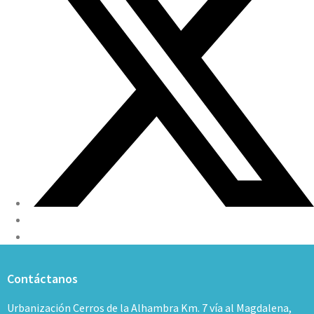
Contáctanos
Urbanización Cerros de la Alhambra Km. 7 vía al Magdalena,