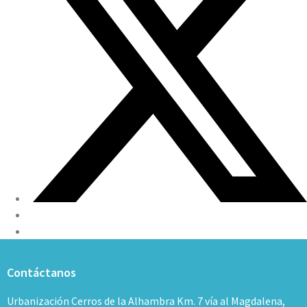
Contáctanos
Urbanización Cerros de la Alhambra Km. 7 vía al Magdalena,