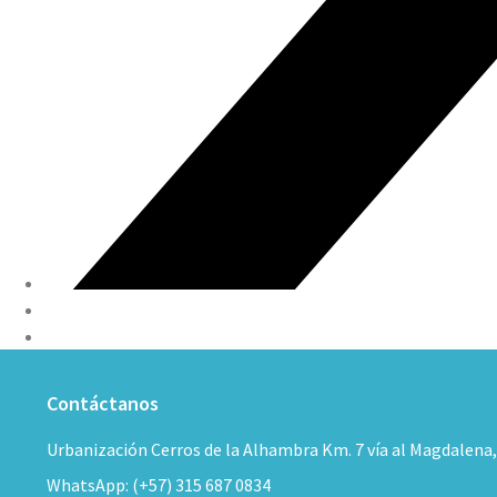
Contáctanos
Urbanización Cerros de la Alhambra Km. 7 vía al Magdalena
WhatsApp: (+57) 315 687 0834