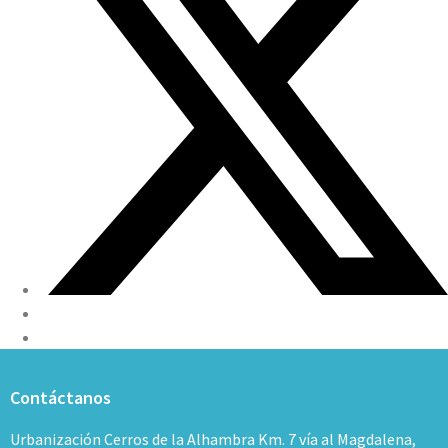
Contáctanos
Urbanización Cerros de la Alhambra Km. 7 vía al Magdalena,