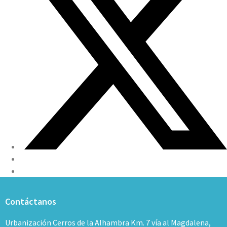
Contáctanos
Urbanización Cerros de la Alhambra Km. 7 vía al Magdalena,