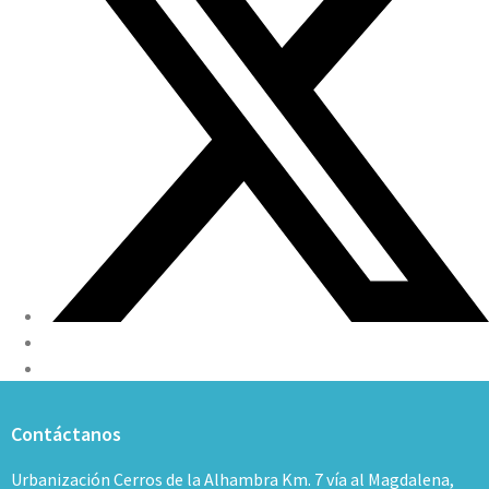
Contáctanos
Urbanización Cerros de la Alhambra Km. 7 vía al Magdalena,