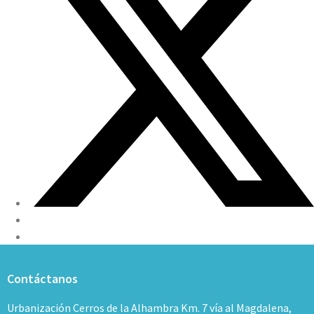
Contáctanos
Urbanización Cerros de la Alhambra Km. 7 vía al Magdalena,