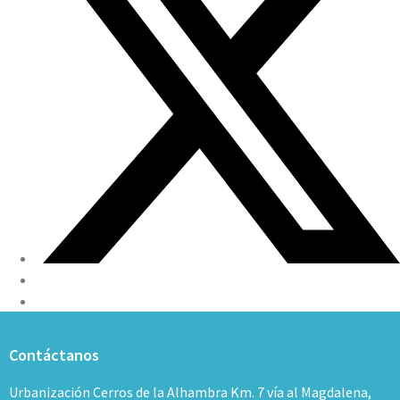
Contáctanos
Urbanización Cerros de la Alhambra Km. 7 vía al Magdalena,