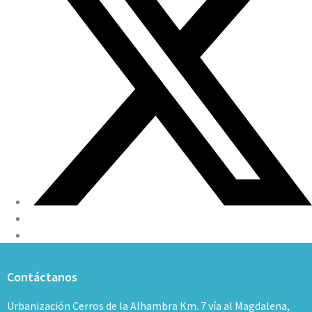
Contáctanos
Urbanización Cerros de la Alhambra Km. 7 vía al Magdalena,