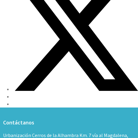
Contáctanos
Urbanización Cerros de la Alhambra Km. 7 vía al Magdalena,