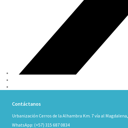
Contáctanos
Urbanización Cerros de la Alhambra Km. 7 vía al Magdalena
WhatsApp: (+57) 315 687 0834