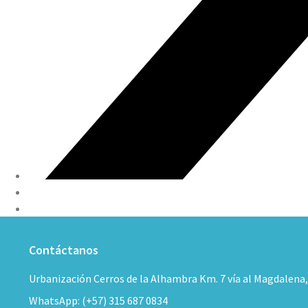
Contáctanos
Urbanización Cerros de la Alhambra Km. 7 vía al Magdalena
WhatsApp: (+57) 315 687 0834