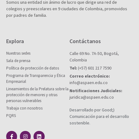
Somos una entidad sin ánimo de lucro que dirige una red de
colegios y preescolares en 9 ciudades de Colombia, promovidos
por padres de familia.
Explora
Contáctanos
Nuestras sedes
Calle 69 No. 7A-50, Bogotá,
Colombia
Sala de prensa
Tel:
(+57) 601 217 7590
Política de protección de datos
Programa de Transparencia y Ética
Correo electrónico:
Empresarial
info@aspaen.edu.co
Lineamientos de la Prelatura sobre la
Notificaciones Judiciales:
protección de menores y otras
juridica@aspaen.edu.co
personas vulnerables
Trabaja con nosotros
Desarrollado por Good;)
PQRS
Comunicación para el desarrollo
sostenible.