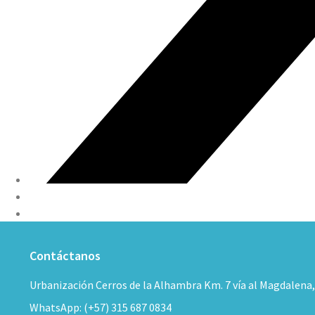
Contáctanos
Urbanización Cerros de la Alhambra Km. 7 vía al Magdalena
WhatsApp: (+57) 315 687 0834