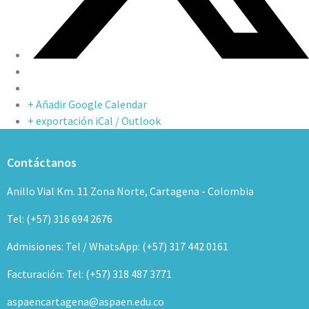
+ Añadir Google Calendar
+ exportación iCal / Outlook
Contáctanos
Anillo Vial Km. 11 Zona Norte, Cartagena - Colombia
Tel: (+57) 316 694 2676
Admisiones: Tel / WhatsApp: (+57) 317 442 0161
Facturación: Tel: (+57) 318 487 3771
aspaencartagena@aspaen.edu.co