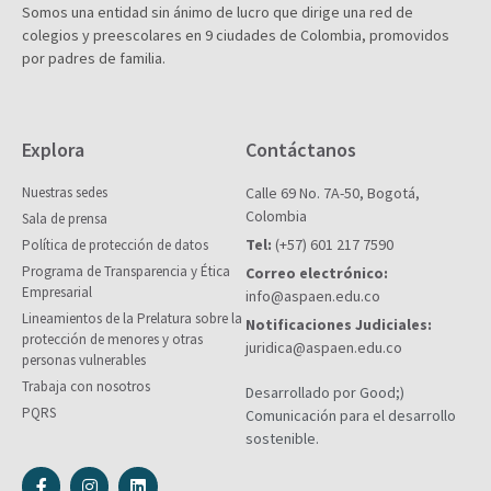
Somos una entidad sin ánimo de lucro que dirige una red de
colegios y preescolares en 9 ciudades de Colombia, promovidos
por padres de familia.
Explora
Contáctanos
Nuestras sedes
Calle 69 No. 7A-50, Bogotá,
Colombia
Sala de prensa
Tel:
(+57) 601 217 7590
Política de protección de datos
Programa de Transparencia y Ética
Correo electrónico:
Empresarial
info@aspaen.edu.co
Lineamientos de la Prelatura sobre la
Notificaciones Judiciales:
protección de menores y otras
juridica@aspaen.edu.co
personas vulnerables
Trabaja con nosotros
Desarrollado por Good;)
PQRS
Comunicación para el desarrollo
sostenible.