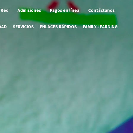
 Red
Admisiones
Pagos en línea
Contáctanos
DAD
SERVICIOS
ENLACES RÁPIDOS
FAMILY LEARNING