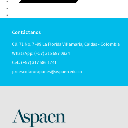
Contáctanos
Cll. 71 No. 7 -99 La Florida Villamaría, Caldas - Colombia
WhatsApp: (+57) 315 687 0834
Cel.: (+57) 317 586 1741
preescolarurapanes@aspaen.edu.co