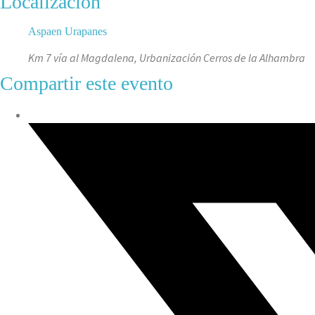
Localización
Aspaen Urapanes
Km 7 vía al Magdalena, Urbanización Cerros de la Alhambra
Compartir este evento