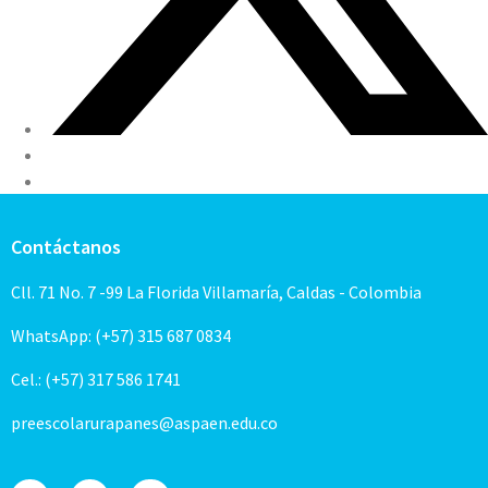
Contáctanos
Cll. 71 No. 7 -99 La Florida Villamaría, Caldas - Colombia
WhatsApp: (+57) 315 687 0834
Cel.: (+57) 317 586 1741
preescolarurapanes@aspaen.edu.co