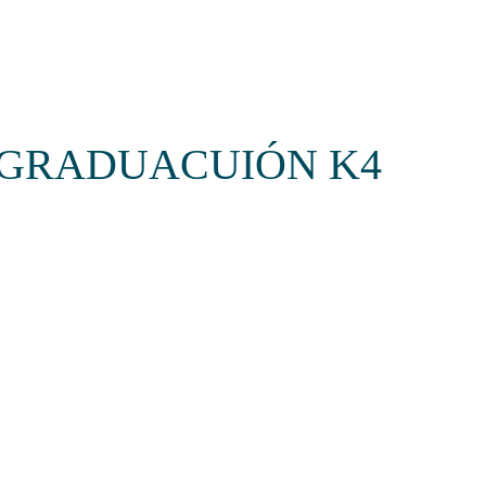
Somos Aspaen
Nuestra Red
Admision
ANES
PROYECTO EDUCATIVO
LO QUE NOS INSPIRA
COMUNI
 GRADUACUIÓN K4