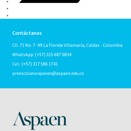
Contáctanos
Cll. 71 No. 7 -99 La Florida Villamaría, Caldas - Colombia
WhatsApp: (+57) 315 687 0834
Cel.: (+57) 317 586 1741
preescolarurapanes@aspaen.edu.co