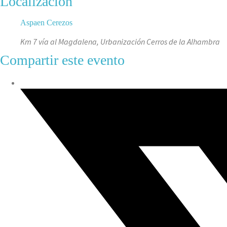
Localización
Aspaen Cerezos
Km 7 vía al Magdalena, Urbanización Cerros de la Alhambra
Compartir este evento