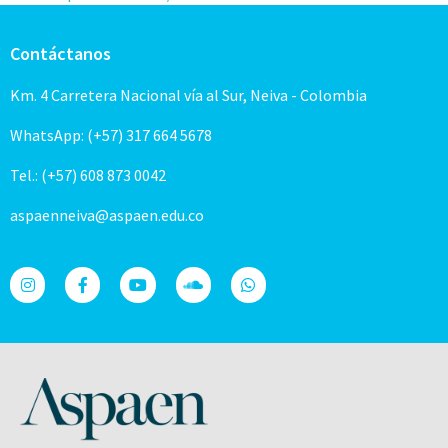
Contáctanos
Km. 4 Carretera Nacional vía al Sur, Neiva - Colombia
WhatsApp: (+57) 317 664 5678
Tel.: (+57) 608 873 0042
aspaenneiva@aspaen.edu.co