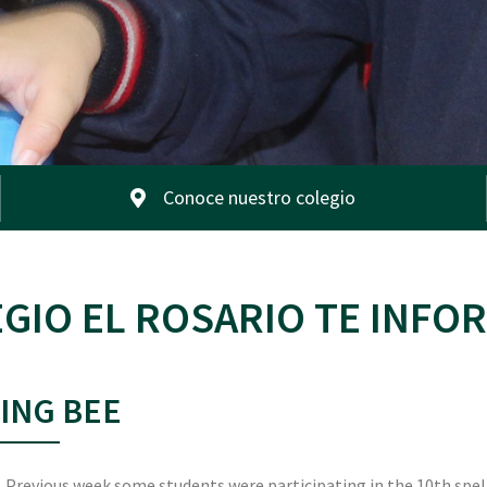
Conoce nuestro colegio
GIO EL ROSARIO TE INFO
ING BEE
. Previous week some students were participating in the 10th spel