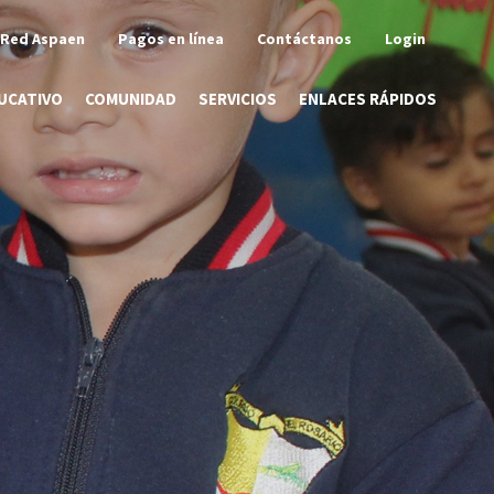
Red Aspaen
Pagos en línea
Contáctanos
Login
UCATIVO
COMUNIDAD
SERVICIOS
ENLACES RÁPIDOS