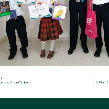
OR
8 de mayo #AspaenTeInforma
¡ASPAEN CO