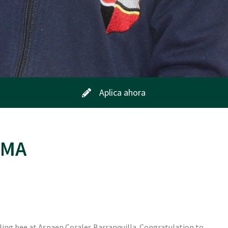
Aplica ahora
RMA
ling bee at Aspaen Corales Barranquilla. Congratulation to